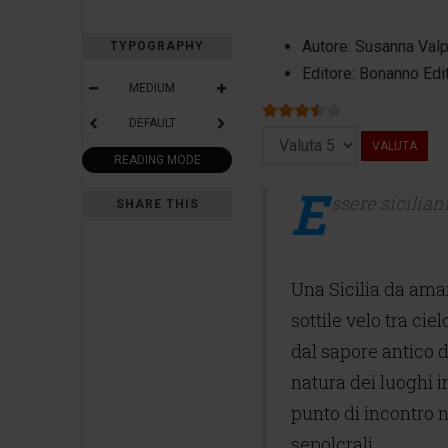
Autore:
Susanna Val
TYPOGRAPHY
Editore:
Bonanno Edi
MEDIUM
Valutazione attuale:
3.5
/
5
DEFAULT
Valuta
READING MODE
E
ssere siciliani
SHARE THIS
Una Sicilia da amar
sottile velo tra ci
dal sapore antico d
natura dei luoghi 
punto di incontro n
sepolcrali.