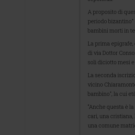
A proposito di ques
periodo bizantino” 
bambini morti in t
La prima epigrafe, 
di via Dottor Conso
soli diciotto mesi 
La seconda iscrizio
vicino Chiaramonte 
bambino", la cui et
“Anche questa è la S
cari, una cristiana,
una comune matrice