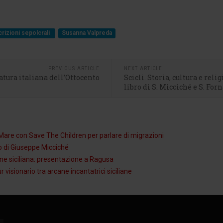
crizioni sepolcrali
Susanna Valpreda
PREVIOUS ARTICLE
NEXT ARTICLE
atura italiana dell’Ottocento
Scicli. Storia, cultura e reli
libro di S. Micciché e S. For
Mare con Save The Children per parlare di migrazioni
io di Giuseppe Micciché
zione siciliana: presentazione a Ragusa
visionario tra arcane incantatrici siciliane