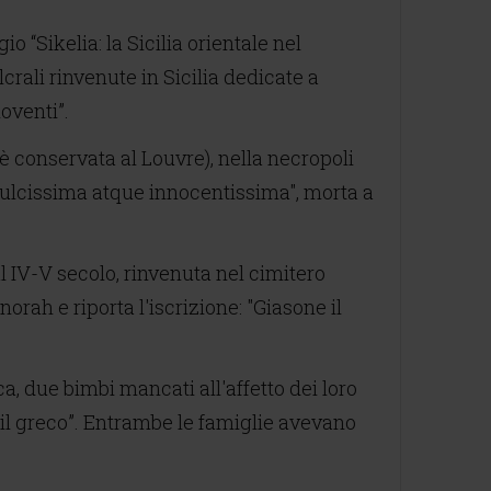
 “Sikelia: la Sicilia orientale nel
crali rinvenute in Sicilia dedicate a
oventi”.
 è conservata al Louvre), nella necropoli
 "dulcissima atque innocentissima", morta a
al IV-V secolo, rinvenuta nel cimitero
orah e riporta l'iscrizione: "Giasone il
oca, due bimbi mancati all'affetto dei loro
tra il greco”. Entrambe le famiglie avevano