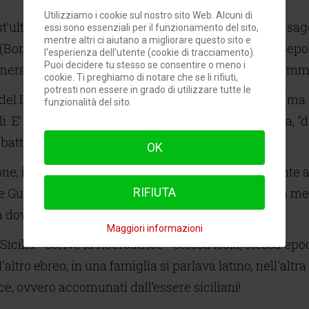
Utilizziamo i cookie sul nostro sito Web. Alcuni di
t’ultime, Susanna Valpreda, autrice del pregevole saggio
essi sono essenziali per il funzionamento del sito,
mentre altri ci aiutano a migliorare questo sito e
(Bonanno editore, pp. 174), segnala due iscrizioni sepol
l'esperienza dell'utente (cookie di tracciamento).
Puoi decidere tu stesso se consentire o meno i
enera età e che la studiosa trova “assolutamente comm
cookie. Ti preghiamo di notare che se li rifiuti,
potresti non essere in grado di utilizzare tutte le
del IV secolo, in latino, è stata rinvenuta a Catania (ma
funzionalità del sito.
li. E’ dedicata a Iulia Florentina, una bimba cristiana,
e battezzata in punto di morte.
OK
ne, in greco, è quella inserita su una lapide, risalente 
Gulfi (in territorio ibleo). Risulta decorata con una men
RIFIUTA
à doveva essere compresa fra i 2 e gli 8 anni.
Maggiori informazioni
icilia - scrive la ricercatrice - stessa isola, stessa ep
 l'altro ebreo, in una famiglia si parlava latino, nell'al
, ovvero accomunati dall’essere siciliani!