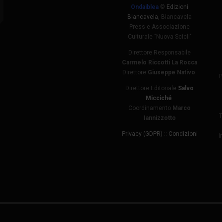
Ondaiblea
©
Edizioni
Biancavela
, Biancavela
Press e Associazione
Culturale "Nuova Scicli"
Direttore Responsabile
Carmelo Riccotti La Rocca
Direttore
Giuseppe Nativo
Direttore Editoriale
Salvo
Micciché
Coordinamento
Marco
T
Iannizzotto
Privacy (GDPR)
::
Condizioni
I