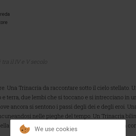
preda
tore
 tra il IV e V secolo
e. Una Trinacria da raccontare sotto il cielo stellato. U
elo e terra, due lembi che si toccano e si intrecciano in
ove ancora si sentono i passi degli dei e degli eroi. Una
incuneandosi nelle pieghe del tempo. Un Trinacria bilin
ella stessa essenza della vita e un connubio senza condi
We use cookies