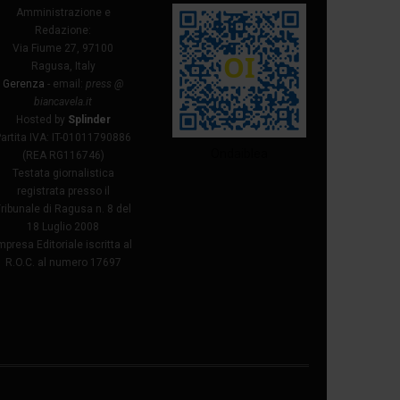
Amministrazione e
Redazione:
Via Fiume 27, 97100
Ragusa, Italy
Gerenza
- email:
press @
biancavela.it
Hosted by
Splinder
Partita IVA: IT-01011790886
Ondaiblea
(REA RG116746)
Testata giornalistica
registrata presso il
ribunale di Ragusa n. 8 del
18 Luglio 2008
mpresa Editoriale iscritta al
R.O.C. al numero 17697