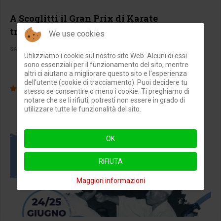
A Scoglitti il Gran Prix di Karate
tradizionale
We use cookies
SALVO MICCICHÉ
SPORT
08 GIUGNO 2023
VISITE: 11803
Utilizziamo i cookie sul nostro sito Web. Alcuni di essi
sono essenziali per il funzionamento del sito, mentre
Disciplina:
Karate
altri ci aiutano a migliorare questo sito e l'esperienza
dell'utente (cookie di tracciamento). Puoi decidere tu
Valutazione attuale:
4
/
5
stesso se consentire o meno i cookie. Ti preghiamo di
notare che se li rifiuti, potresti non essere in grado di
utilizzare tutte le funzionalità del sito.
OK
RIFIUTA
Maggiori informazioni