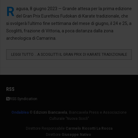
R
agusa, 8 giugno 2023 — Grande attesa per la prima edizione
del Gran Prix Eurethics Fudokan di Karate tradizionale, che
si svolgerà l’ultimo fine settimana del mese di giugno, il 24 e 25, a
Scoglitti, frazione di Vittoria, a poca distanza dalla zona
archeologica di Camarina.
LEGGI TUTTO …A SCOGLITTI IL GRAN PRIX DI KARATE TRADIZIONALE
RSS
RSS Syndication
Ondaiblea
©
Edizioni Biancavela
, Biancavela Press e Associazione
Culturale "Nuova Scicli"
Direttore Responsabile
Carmelo Riccotti La Rocca
Direttore
Giuseppe Nativo