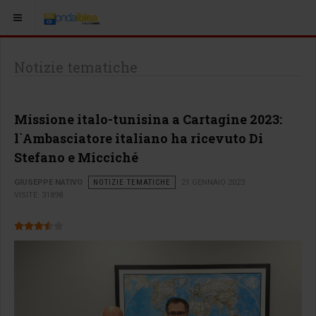
Notizie tematiche
Missione italo-tunisina a Cartagine 2023:
l`Ambasciatore italiano ha ricevuto Di
Stefano e Micciché
GIUSEPPE NATIVO
NOTIZIE TEMATICHE
21 GENNAIO 2023
VISITE: 31898
Valutazione attuale:
3.5
/
5