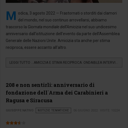
M
odica, 3 agosto 2022 — Frastornati o storditi dai clamori
del mondo, nel suo continuo arrovellarsi, abbiamo
trascorso la
Giornata mondiale dell’Amicizia
nel suo undicesimo
anniversario dall’istituzione dell’evento da parte dell’Assemblea
Generale delle Nazioni Unite. Amicizia sta anche per stima
reciproca, essere accanto all’altro.
LEGGI TUTTO …AMICIZIA E STIMA RECIPROCA: ONDAIBLEA INTERVISTA...
208 e non sentirli: anniversario di
fondazione dell`Arma dei Carabinieri a
Ragusa e Siracusa
GIUSEPPE NATIVO
NOTIZIE TEMATICHE
06 GIUGNO 2022
VISITE: 10224
Valutazione attuale:
3.5
/
5