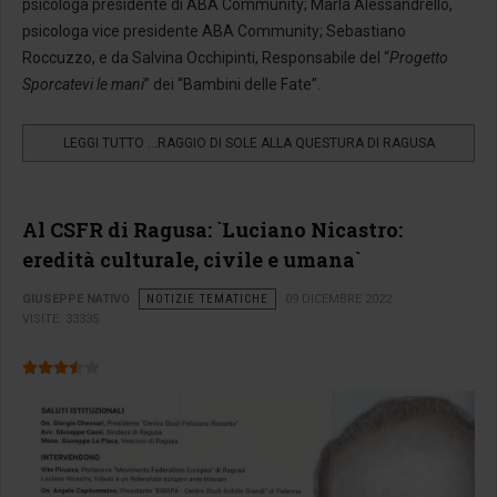
psicologa presidente di ABA Community; Marla Alessandrello,
psicologa vice presidente ABA Community; Sebastiano
Roccuzzo, e da Salvina Occhipinti, Responsabile del “
Progetto
Sporcatevi le mani
” dei “Bambini delle Fate”.
LEGGI TUTTO …RAGGIO DI SOLE ALLA QUESTURA DI RAGUSA
Al CSFR di Ragusa: `Luciano Nicastro:
eredità culturale, civile e umana`
GIUSEPPE NATIVO
NOTIZIE TEMATICHE
09 DICEMBRE 2022
VISITE: 33335
Valutazione attuale:
3.5
/
5