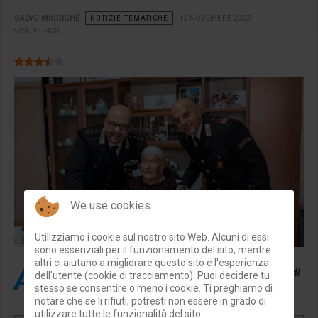
SALVO MICCICHÉ
NOTIZIE TEMATICHE
12 NOVEMBRE 2022
VISITE: 7433
Valutazione attuale:
3.5
/
5
We use cookies
Utilizziamo i cookie sul nostro sito Web. Alcuni di essi
sono essenziali per il funzionamento del sito, mentre
altri ci aiutano a migliorare questo sito e l'esperienza
A
Modica i Carabinieri festeggiano i 100 anni di una signora di
dell'utente (cookie di tracciamento). Puoi decidere tu
stesso se consentire o meno i cookie. Ti preghiamo di
Frigintini.
notare che se li rifiuti, potresti non essere in grado di
utilizzare tutte le funzionalità del sito.