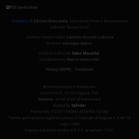
RSS Syndication
Ondaiblea
©
Edizioni Biancavela
, Biancavela Press e Associazione
Culturale "Nuova Scicli"
Direttore Responsabile
Carmelo Riccotti La Rocca
Direttore
Giuseppe Nativo
Direttore Editoriale
Salvo Micciché
Coordinamento
Marco Iannizzotto
Privacy (GDPR)
::
Condizioni
Amministrazione e Redazione:
Via Fiume 27, 97100 Ragusa, Italy
Gerenza
- email:
press @ biancavela.it
Hosted by
Splinder
Partita IVA: IT-01011790886 (REA RG116746)
Testata giornalistica registrata presso il Tribunale di Ragusa n. 8 del 18
Luglio 2008
Impresa Editoriale iscritta al R.O.C. al numero 17697