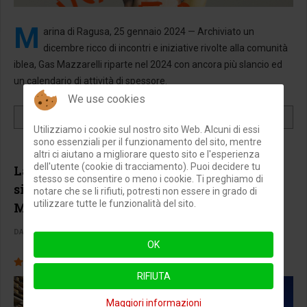
M
arina di Ragusa, 25 gennaio 2024 — Archiviato un
dicembre ricco di incontri e iniziative rivolte alla comunità
iblea, Gas Mazzarelli riparte nel 2024 con ancora più slancio ed
un calendario di attività di spessore.
We use cookies
LEGGI TUTTO …LOCAL FARMERS' DAY, A MARINA DI RAGUSA
Utilizziamo i cookie sul nostro sito Web. Alcuni di essi
sono essenziali per il funzionamento del sito, mentre
altri ci aiutano a migliorare questo sito e l'esperienza
dell'utente (cookie di tracciamento). Puoi decidere tu
La valorizzazione oltre la messa in
stesso se consentire o meno i cookie. Ti preghiamo di
sicurezza della rimessa locomotive di
notare che se li rifiuti, potresti non essere in grado di
utilizzare tutte le funzionalità del sito.
Modica
DANIELE PAVONE
RAGUSA E DINTORNI
17 GENNAIO 2024
VISITE: 6339
OK
Valutazione attuale:
1.5
/
5
RIFIUTA
Maggiori informazioni