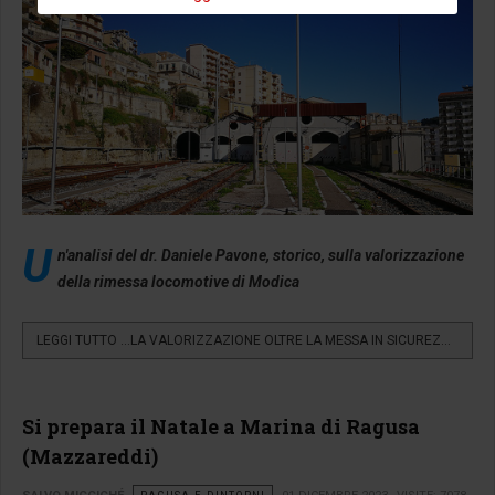
U
n'analisi del dr. Daniele Pavone, storico, sulla valorizzazione
della rimessa locomotive di Modica
LEGGI TUTTO …LA VALORIZZAZIONE OLTRE LA MESSA IN SICUREZZA...
Si prepara il Natale a Marina di Ragusa
(Mazzareddi)