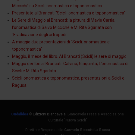
Micciché su Scicli: onomastica e toponomastica
Presentato al Brancati "Scicli: onomastica e toponomastica"
Le Sere di Maggio al Brancati: la pittura di Mavie Cartia,
l'onomastica di Salvo Micciché e M. Rita Sgarlata con
`Eradicazione degli artropodi`
A maggio due presentazioni di "Scicli: onomastica e
toponomastica"
Maggio, il mese del libro. Al Brancati (Scicli) le sere di maggio
Maggio dei libri al Brancati: Calvino, Giaquinta, L’onomastica di
Scicli e M. Rita Sgarlata
Scicli: onomastica e toponomastica, presentazioni a Scicli e
Ragusa
Ondaiblea
©
Edizioni Biancavela
, Biancavela Press e Associazione
Culturale "Nuova Scicli"
Direttore Responsabile
Carmelo Riccotti La Rocca