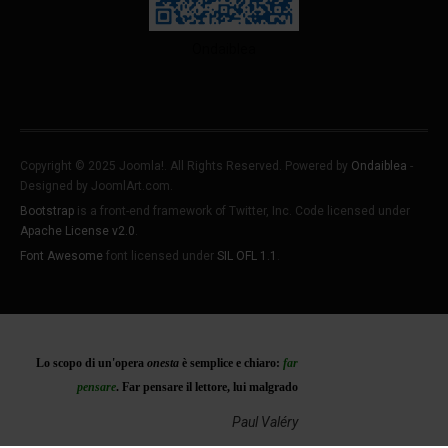
Ondaiblea
Copyright © 2025 Joomla!. All Rights Reserved. Powered by
Ondaiblea
-
Designed by JoomlArt.com.
Bootstrap
is a front-end framework of Twitter, Inc. Code licensed under
Apache License v2.0
.
Font Awesome
font licensed under
SIL OFL 1.1
.
♿
Lo scopo di un'opera
onesta
è semplice e chiaro:
far
pensare
. Far pensare il lettore, lui malgrado
Paul Valéry