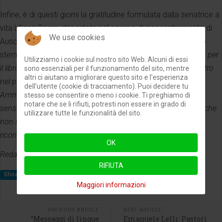
Infine, è di questi giorni la gratitudine formulata dalla senatrice a
vita Liliana Segre, deportata nel campo di concentramento di
We use cookies
Auschwitz-Birkenau e sopravvissuta agli indicibili orrori dello
sterminio ebreo. Così scrive: “
Gentile Marinella, le sono grata per
Utilizziamo i cookie sul nostro sito Web. Alcuni di essi
il libro che ha voluto gentilmente donarmi. Lo leggerò senz’altro
sono essenziali per il funzionamento del sito, mentre
altri ci aiutano a migliorare questo sito e l'esperienza
nel poco tempo libero che ultimamente mi trovo a gestire.
dell'utente (cookie di tracciamento). Puoi decidere tu
Ammiro il suo impegno nel trattare con professionalità e
stesso se consentire o meno i cookie. Ti preghiamo di
notare che se li rifiuti, potresti non essere in grado di
sensibilità il triste tema della Shoah. Anche a nome di coloro che
utilizzare tutte le funzionalità del sito.
non sono tornati le esprimo la mia più profonda stima e
riconoscenza. Liliana
”.
OK
Redazione
RIFIUTA
Shoah
Marinella Tumino
Danubio
Maggiori informazioni
PREVIOUS ARTICLE
NEXT ARTICLE
“Messaggi di lingue
Emanuele Lelli: Pastori