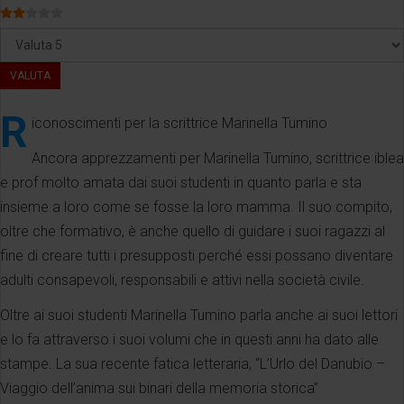
Valutazione attuale:
2
/
5
Valuta
R
iconoscimenti per la scrittrice Marinella Tumino
Ancora apprezzamenti per Marinella Tumino, scrittrice iblea
e prof molto amata dai suoi studenti in quanto parla e sta
insieme a loro come se fosse la loro mamma. Il suo compito,
oltre che formativo, è anche quello di guidare i suoi ragazzi al
fine di creare tutti i presupposti perché essi possano diventare
adulti consapevoli, responsabili e attivi nella società civile.
Oltre ai suoi studenti Marinella Tumino parla anche ai suoi lettori
e lo fa attraverso i suoi volumi che in questi anni ha dato alle
stampe. La sua recente fatica letteraria, “L’Urlo del Danubio –
Viaggio dell’anima sui binari della memoria storica”