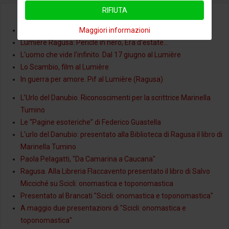
RIFIUTA
Mauro c'ha da fare, al Lumière di Ragusa
Maggiori informazioni
Lumière Ragusa: Pericle in nero, Era d'estate...
L'uomo che vide l'infinito. Dal 17 giugno al Lumière
Lo Scambio, film al Lumière
In guerra per amore. Pif al Lumière (Ragusa)
L’Urlo del Danubio. Riconoscimenti per la scrittrice Marinella
Tumino
Le “Pagine esoteriche” di Federico Guastella
L'urlo del Danubio: presentato alla Biblioteca di Ragusa il libro di
Marinella Tumino
Paola Pelagatti, "Da Camarina a Caucana"
Ragusa. Alla Libreria Flaccavento presentato il libro di Salvo
Micciché su Scicli: onomastica e toponomastica
Presentato al Brancati "Scicli: onomastica e toponomastica"
A maggio due presentazioni di "Scicli: onomastica e
toponomastica"