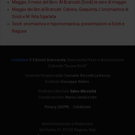
Maggio, il mese del libro. Al Brancati (Scicli) le sere di maggio
Maggio dei libri al Brancati: Calvino, Giaquinta, L’onomastica di
Scicli e M. Rita Sgarlata
Scicli: onomastica e toponomastica, presentazioni a Scicli e
Ragusa
Ondaiblea
©
Edizioni Biancavela
, Biancavela Press e Associazione
Culturale "Nuova Scicli"
Direttore Responsabile
Carmelo Riccotti La Rocca
Direttore
Giuseppe Nativo
Direttore Editoriale
Salvo Micciché
Coordinamento
Marco Iannizzotto
Privacy (GDPR)
::
Condizioni
Amministrazione e Redazione:
Via Fiume 27, 97100 Ragusa, Italy