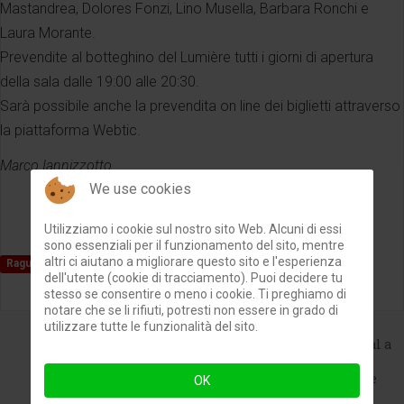
Mastandrea, Dolores Fonzi, Lino Musella, Barbara Ronchi e
Laura Morante.
Prevendite al botteghino del Lumière tutti i giorni di apertura
della sala dalle 19:00 alle 20:30.
Sarà possibile anche la prevendita on line dei biglietti attraverso
la piattaforma Webtic.
Marco Iannizzotto
We use cookies
Utilizziamo i cookie sul nostro sito Web. Alcuni di essi
sono essenziali per il funzionamento del sito, mentre
altri ci aiutano a migliorare questo sito e l'esperienza
Ragusa
Cinema
Lumiére
Valerio Mastandrea
dell'utente (cookie di tracciamento). Puoi decidere tu
stesso se consentire o meno i cookie. Ti preghiamo di
notare che se li rifiuti, potresti non essere in grado di
utilizzare tutte le funzionalità del sito.
PREVIOUS ARTICLE
NEXT ARTICLE
Valerio Mastandrea al
Costaiblea Film Festival a
Lumière di Ragusa: un
Marina di Ragusa, con
successo di pubblico
Garrone: Carrubo d'Oro e
OK
Masterclass