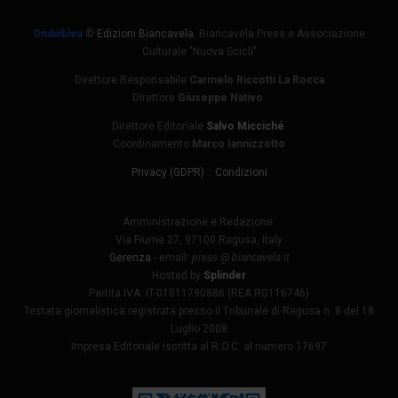
Ondaiblea
©
Edizioni Biancavela
, Biancavela Press e Associazione
Culturale "Nuova Scicli"
Direttore Responsabile
Carmelo Riccotti La Rocca
Direttore
Giuseppe Nativo
Direttore Editoriale
Salvo Micciché
Coordinamento
Marco Iannizzotto
Privacy (GDPR)
::
Condizioni
Amministrazione e Redazione:
Via Fiume 27, 97100 Ragusa, Italy
Gerenza
- email:
press @ biancavela.it
Hosted by
Splinder
Partita IVA: IT-01011790886 (REA RG116746)
Testata giornalistica registrata presso il Tribunale di Ragusa n. 8 del 18
Luglio 2008
Impresa Editoriale iscritta al R.O.C. al numero 17697