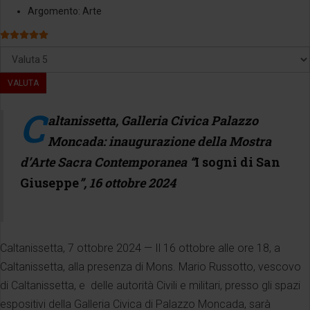
Argomento:
Arte
Valutazione attuale:
5
/
5
Valuta
C
altanissetta, Galleria Civica Palazzo
Moncada: inaugurazione della Mostra
d’Arte Sacra Contemporanea “
I sogni di San
Giuseppe
”, 16 ottobre 2024
Caltanissetta, 7 ottobre 2024 — Il 16 ottobre alle ore 18, a
Caltanissetta, alla presenza di Mons. Mario Russotto, vescovo
di Caltanissetta, e delle autorità Civili e militari, presso gli spazi
espositivi della Galleria Civica di Palazzo Moncada, sarà