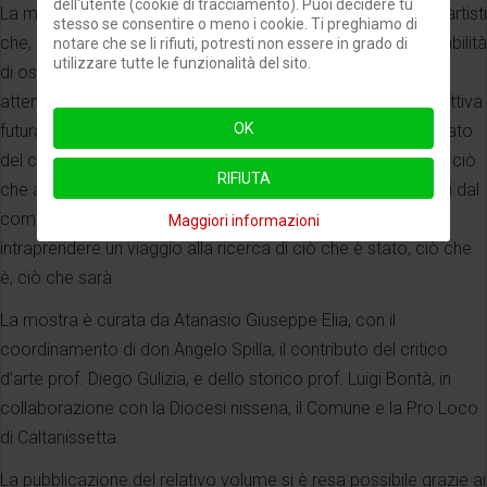
dell'utente (cookie di tracciamento). Puoi decidere tu
La mostra porta anche in scena una nuova generazione di artisti
stesso se consentire o meno i cookie. Ti preghiamo di
che, con le proprie posizioni, intende assumersi la responsabilità
notare che se li rifiuti, potresti non essere in grado di
utilizzare tutte le funzionalità del sito.
di osservare con sguardo critico la tendenza all’eccessiva
attenzione al presente, che rischia di inghiottire ogni prospettiva
OK
futura. Le opere dispiegano un ritratto articolato e sfaccettato
del contemporaneo, scegliendo di raccontare l’esistente, e ciò
RIFIUTA
che apparentemente è familiare, ricorrendo a orizzonti fuori dal
comune, attraversando territori tortuosi e inesplorati, per
Maggiori informazioni
intraprendere un viaggio alla ricerca di ciò che è stato, ciò che
è, ciò che sarà.
La mostra è curata da Atanasio Giuseppe Elia, con il
coordinamento di don Angelo Spilla, il contributo del critico
d’arte prof. Diego Gulizia, e dello storico prof. Luigi Bontà, in
collaborazione con la Diocesi nissena, il Comune e la Pro Loco
di Caltanissetta.
La pubblicazione del relativo volume si è resa possibile grazie ai