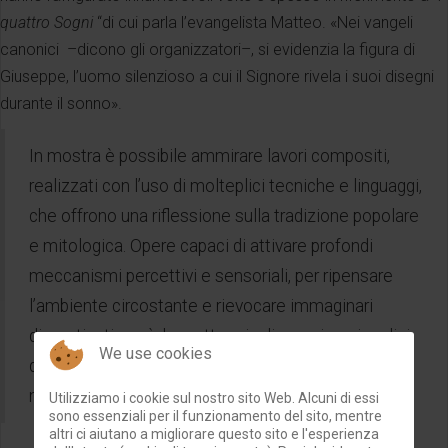
quattro Sogni
“di cui parla l’evangelista Matteo. «Nei vangeli
canonici –dicono gli organizzatori–, si evidenzia la figura di
Giuseppe, l’uomo silenzioso a cui il Signore rivela i suoi disegni
durante il sonno».
In mostra è possibile ammirare lavori compositi,
realizzati con l’uso di molteplici tecniche e linguaggi,
che offrono una riflessione sulla tradizione popolare
e mitologica. Opere capaci di attivare profondi
meccanismi percettivi e sensoriali, per ripensare
l’ambiente circostante e rievocare immaginari
dimenticati, così da mettere in discussione i codici
We use cookies
della conoscenza collettiva, per dare forma a una
nuova estetica per il domani.
Utilizziamo i cookie sul nostro sito Web. Alcuni di essi
sono essenziali per il funzionamento del sito, mentre
altri ci aiutano a migliorare questo sito e l'esperienza