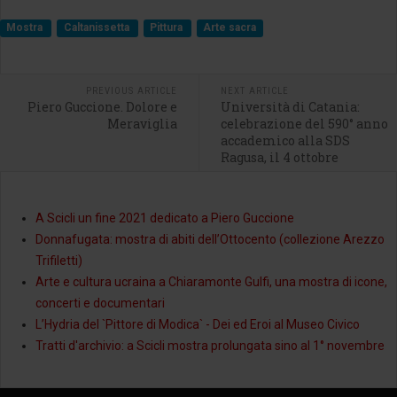
Mostra
Caltanissetta
Pittura
Arte sacra
PREVIOUS ARTICLE
NEXT ARTICLE
Piero Guccione. Dolore e
Università di Catania:
Meraviglia
celebrazione del 590° anno
accademico alla SDS
Ragusa, il 4 ottobre
A Scicli un fine 2021 dedicato a Piero Guccione
Donnafugata: mostra di abiti dell’Ottocento (collezione Arezzo
Trifiletti)
Arte e cultura ucraina a Chiaramonte Gulfi, una mostra di icone,
concerti e documentari
L’Hydria del `Pittore di Modica` - Dei ed Eroi al Museo Civico
Tratti d'archivio: a Scicli mostra prolungata sino al 1° novembre