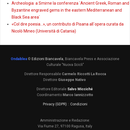
Archeologia: a Smirne la conferenza `Ancient Greek, Roman and
Byzantine engraved gems in the eastern Mediterranean and
Black Sea area`
«Col dire poesia…», un contributo di Pisana all`opera curata da
Nicolò Mineo (Università di Catania)
Ondaiblea
©
Edizioni Biancavela
, Biancavela Press e Associazione
Culturale "Nuova Scicli"
Direttore Responsabile
Carmelo Riccotti La Rocca
Direttore
Giuseppe Nativo
Direttore Editoriale
Salvo Micciché
Coordinamento
Marco Iannizzotto
Privacy (GDPR)
::
Condizioni
Amministrazione e Redazione:
Via Fiume 27, 97100 Ragusa, Italy