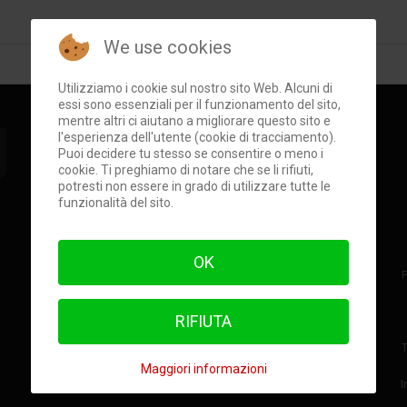
We use cookies
Utilizziamo i cookie sul nostro sito Web. Alcuni di
essi sono essenziali per il funzionamento del sito,
mentre altri ci aiutano a migliorare questo sito e
l'esperienza dell'utente (cookie di tracciamento).
RSS
Ondaiblea
©
Edizioni
Puoi decidere tu stesso se consentire o meno i
Biancavela
, Biancavela
cookie. Ti preghiamo di notare che se li rifiuti,
RSS Syndication
Press e Associazione
potresti non essere in grado di utilizzare tutte le
funzionalità del sito.
Culturale "Nuova Scicli"
Direttore Responsabile
Carmelo Riccotti La Rocca
OK
Direttore
Giuseppe Nativo
Direttore Editoriale
Salvo
Micciché
RIFIUTA
Coordinamento
Marco
T
Iannizzotto
Maggiori informazioni
Privacy (GDPR)
::
Condizioni
I