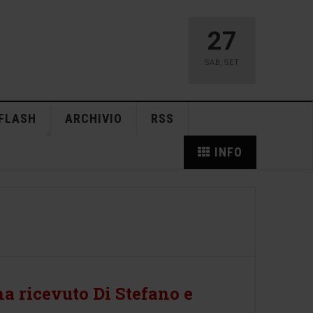
27
SAB
,
SET
FLASH
ARCHIVIO
RSS
INFO
ha ricevuto Di Stefano e