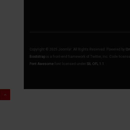
Copyright © 2025 Joomla!. All Rights Reserved. Powered by
On
Bootstrap
is a front-end framework of Twitter, Inc. Code licen
Font Awesome
font licensed under
SIL OFL 1.1
.
♿