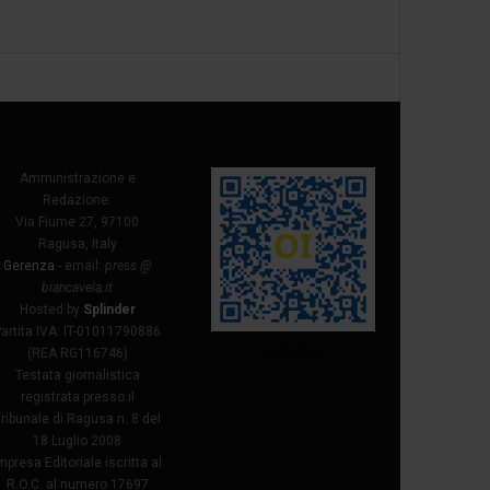
Amministrazione e
Redazione:
Via Fiume 27, 97100
Ragusa, Italy
Gerenza
- email:
press @
biancavela.it
Hosted by
Splinder
Partita IVA: IT-01011790886
Ondaiblea
(REA RG116746)
Testata giornalistica
registrata presso il
ribunale di Ragusa n. 8 del
18 Luglio 2008
mpresa Editoriale iscritta al
R.O.C. al numero 17697