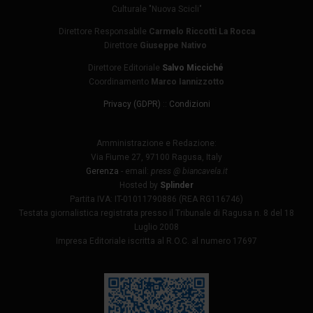
Culturale "Nuova Scicli"
Direttore Responsabile
Carmelo Riccotti La Rocca
Direttore
Giuseppe Nativo
Direttore Editoriale
Salvo Micciché
Coordinamento
Marco Iannizzotto
Privacy (GDPR)
::
Condizioni
Amministrazione e Redazione:
Via Fiume 27, 97100 Ragusa, Italy
Gerenza
- email:
press @ biancavela.it
Hosted by
Splinder
Partita IVA: IT-01011790886 (REA RG116746)
Testata giornalistica registrata presso il Tribunale di Ragusa n. 8 del 18
Luglio 2008
Impresa Editoriale iscritta al R.O.C. al numero 17697