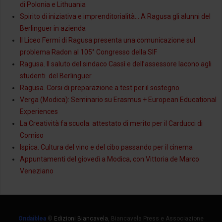
di Polonia e Lithuania
Spirito di iniziativa e imprenditorialità… A Ragusa gli alunni del
Berlinguer in azienda
Il Liceo Fermi di Ragusa presenta una comunicazione sul
problema Radon al 105° Congresso della SIF
Ragusa. Il saluto del sindaco Cassì e dell’assessore Iacono agli
studenti del Berlinguer
Ragusa. Corsi di preparazione a test per il sostegno
Verga (Modica): Seminario su Erasmus + European Educational
Experiences
La Creatività fa scuola: attestato di merito per il Carducci di
Comiso
Ispica. Cultura del vino e del cibo passando per il cinema
Appuntamenti del giovedì a Modica, con Vittoria de Marco
Veneziano
Ondaiblea
©
Edizioni Biancavela
, Biancavela Press e Associazione