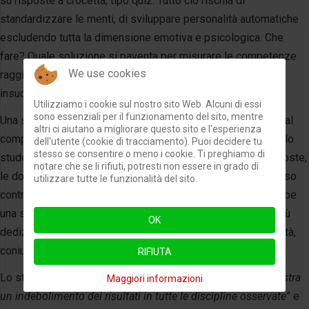
su risposte a crocetta, tipo quiz. Tutto ciò rischia di
standardizzare le menti, di sviluppare personalità automatiche
escludendo tutta la dimensione emotiva e psicologica. Che
fare? Quale soluzione si paventa per misurare le competenze
We use cookies
raggiunte nella scuola, senza cadere in mortificazioni ed
insuccessi?
Utilizziamo i cookie sul nostro sito Web. Alcuni di essi
sono essenziali per il funzionamento del sito, mentre
Una soluzione potrebbe essere quella di calibrare le prove al
altri ci aiutano a migliorare questo sito e l'esperienza
computer, almeno negli istituti secondari, nel senso che se lo
dell'utente (cookie di tracciamento). Puoi decidere tu
stesso se consentire o meno i cookie. Ti preghiamo di
studente già inizialmente ha difficoltà nel dare corrette risposte,
notare che se li rifiuti, potresti non essere in grado di
le domande automaticamente si rendono più semplici, in caso
utilizzare tutte le funzionalità del sito.
contrario si alzerebbe il livello di difficoltà. Così sembrerebbe
una sfida da superare e l’allievo metterebbe sicuramente più
OK
dedizione, rendendo le prove stesse più vicine ad ogni realtà,
coniugando in questo modo apprendimento e motivazione.
RIFIUTA
Lo stesso istituto ammette che, “
il confronto degli esiti mostra
Maggiori informazioni
un indebolimento dei risultati in tutte le discipline osservate
” e