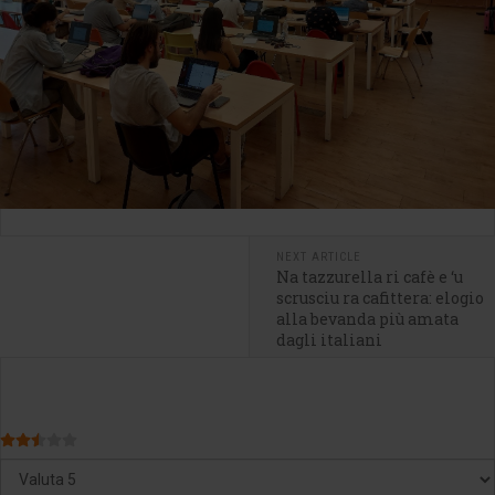
NEXT ARTICLE
Na tazzurella ri cafè e ‘u
scrusciu ra cafittera: elogio
alla bevanda più amata
dagli italiani
Valutazione attuale:
2.5
/
5
Valuta