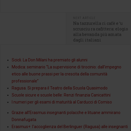
NEXT ARTICLE
Na tazzurella ri cafè e ‘u
scrusciu ra cafittera: elogio
alla bevanda più amata
dagli italiani
Scicli. La Don Milani ha premiato gli alunni
Modica: seminario “La supervisione di tirocinio: dall’impegno
etico alle buone prassi per la crescita della comunità
professionale”
Ragusa. Si prepara il Teatro della Scuola Quasimodo
Scuole sicure e scuole belle: Renzi finanzia Canicattini
I numeri per gli esami di maturità al Carducci di Comiso
Grazie all'Erasmus insegnanti polacche e lituane ammirano
Donnafugata
Erasmus+: l'accoglienza del Berlinguer (Ragusa) alle insegnanti