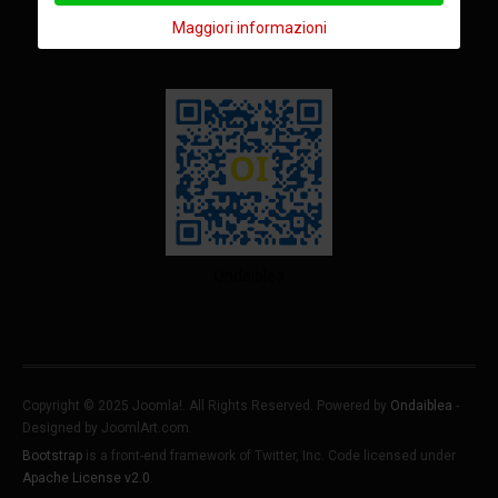
Luglio 2008
Maggiori informazioni
Impresa Editoriale iscritta al R.O.C. al numero 17697
Ondaiblea
Copyright © 2025 Joomla!. All Rights Reserved. Powered by
Ondaiblea
-
Designed by JoomlArt.com.
Bootstrap
is a front-end framework of Twitter, Inc. Code licensed under
Apache License v2.0
.