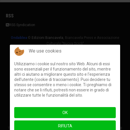
RSS
RSS Syndication
Ondaiblea
©
Edizioni Biancavela
, Biancavela Press e Associazione
Culturale "Nuova Scicli"
We use cookies
Direttore Responsabile
Carmelo Riccotti La Rocca
Direttore
Giuseppe Nativo
Utilizziamo i cookie sul nostro sito Web. Alcuni di essi
Direttore Editoriale
Salvo Micciché
sono essenziali per il funzionamento del sito, mentre
Coordinamento
Marco Iannizzotto
altri ci aiutano a migliorare questo sito e l'esperienza
dell'utente (cookie di tracciamento). Puoi decidere tu
Privacy (GDPR)
::
Condizioni
stesso se consentire o meno i cookie. Ti preghiamo di
notare che se li rifiuti, potresti non essere in grado di
utilizzare tutte le funzionalità del sito.
Amministrazione e Redazione:
Via Fiume 27, 97100 Ragusa, Italy
Gerenza
- email:
press @ biancavela.it
OK
Hosted by
Splinder
Partita IVA: IT-01011790886 (REA RG116746)
RIFIUTA
Testata giornalistica registrata presso il Tribunale di Ragusa n. 8 del 18