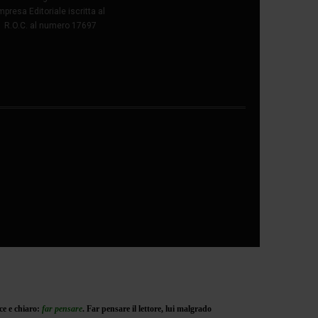
mpresa Editoriale iscritta al
R.O.C. al numero 17697
ce e chiaro:
far
pensare
. Far pensare il lettore, lui malgrado