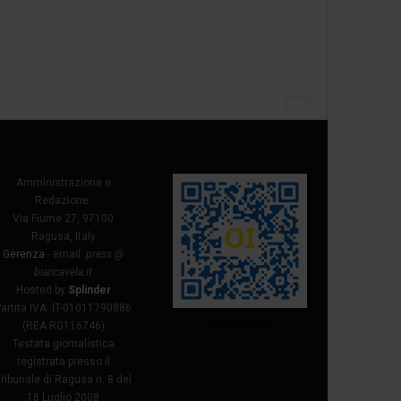
Amministrazione e
Redazione:
Via Fiume 27, 97100
Ragusa, Italy
Gerenza
- email:
press @
biancavela.it
Hosted by
Splinder
Partita IVA: IT-01011790886
Ondaiblea
(REA RG116746)
Testata giornalistica
registrata presso il
ribunale di Ragusa n. 8 del
18 Luglio 2008