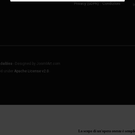
Privacy (GDPR)
::
Condizioni
I
daiblea
- Designed by JoomlArt.com.
sed under
Apache License v2.0
.
Lo scopo di un'opera
onesta
è sempli