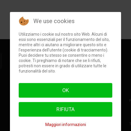
We use cookies
Utilizziamo i cookie sul nostro sito Web. Alcuni di
essi sono essenziali per il funzionamento del sito,
mentre altri ci aiutano a migliorare questo sito e
l'esperienza dell'utente (cookie di tracciamento).
Puoi decidere tu stesso se consentire o meno i
Ondaiblea
©
Edizioni
cookie. Ti preghiamo di notare che se li rifiuti,
potresti non essere in grado di utilizzare tutte le
Biancavela
, Biancavela
funzionalità del sito.
Press e Associazione
Culturale "Nuova Scicli"
Direttore Responsabile
OK
Carmelo Riccotti La Rocca
Direttore
Giuseppe Nativo
Direttore Editoriale
Salvo
RIFIUTA
Micciché
Coordinamento
Marco
T
Maggiori informazioni
Iannizzotto