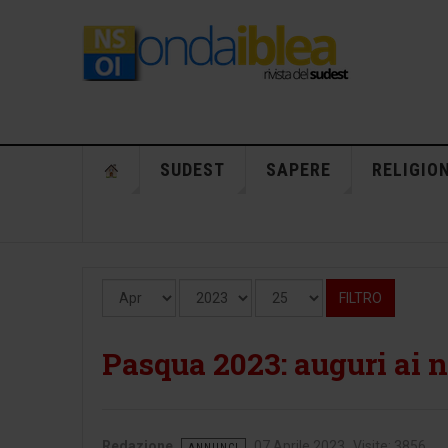
SUDEST
SAPERE
RELIGIO
Mese
Anno
Visualizza #
Filtri
FILTRO
Pasqua 2023: auguri ai no
Redazione
07 Aprile 2023
Visite: 3856
ANNUNCI