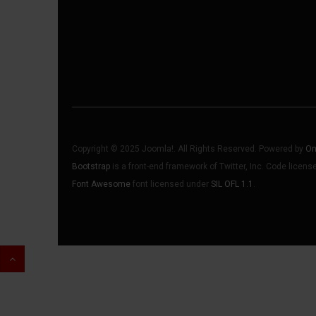
Copyright © 2025 Joomla!. All Rights Reserved. Powered by
On
Bootstrap
is a front-end framework of Twitter, Inc. Code licen
Font Awesome
font licensed under
SIL OFL 1.1
.
♿