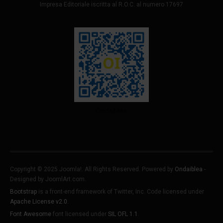
Impresa Editoriale iscritta al R.O.C. al numero 17697
Ondaiblea
Copyright © 2025 Joomla!. All Rights Reserved. Powered by
Ondaiblea
-
Designed by JoomlArt.com.
Bootstrap
is a front-end framework of Twitter, Inc. Code licensed under
Apache License v2.0
.
Font Awesome
font licensed under
SIL OFL 1.1
.