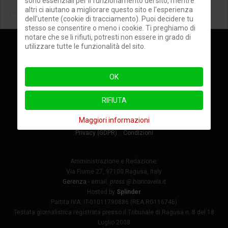
sono essenziali per il funzionamento del sito, mentre
altri ci aiutano a migliorare questo sito e l'esperienza
dell'utente (cookie di tracciamento). Puoi decidere tu
stesso se consentire o meno i cookie. Ti preghiamo di
notare che se li rifiuti, potresti non essere in grado di
utilizzare tutte le funzionalità del sito.
Ondaiblea
©
Edizioni Biancavela
, Biancavela Press e Associazione
Culturale "Nuova Scicli"
OK
Direttore Responsabile
Carmelo Riccotti La Rocca
Direttore
Giuseppe Nativo
RIFIUTA
Direttore Editoriale
Salvo Micciché
Coordinamento
Marco Iannizzotto
Maggiori informazioni
Privacy (GDPR)
::
Condizioni
Amministrazione e Redazione:
Via Fiume 27, 97100 Ragusa, Italy
Gerenza
- email:
press @ biancavela.it
Hosted by
Splinder
Partita IVA: IT-01011790886 (REA RG116746)
Testata giornalistica registrata presso il Tribunale di Ragusa n. 8 del 18
Luglio 2008