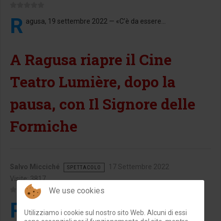
R
agusa, 19 settembre 2022 — «C’è da essere...
A Ragusa riapre il Cine
Teatro Lumière, dopo la
pausa, con Il Signore delle
Formiche
Salvo Micciché
17 Settembre 2022
SPETTACOLO
Visite: 3817
We use cookies
R
agusa, 17 settembre 2022 — Dopo la pausa...
Utilizziamo i cookie sul nostro sito Web. Alcuni di essi