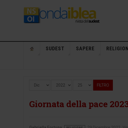
SUDEST
SAPERE
RELIGIO
Mese
Anno
Visualizza #
Filtri
FILTRO
Giornata della pace 2023
Gabriella Fortuna
29 Dicembre 2022
Vis
RELIGIONE