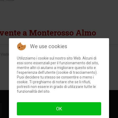
ivente a Monterosso Almo
We use cookies
Visite: 7788
Utilizziamo i cookie sul nostro sito Web. Alcuni di
essi sono essenziali per il funzionamento del sito,
mentre altri ci aiutano a migliorare questo sito e
l'esperienza dell'utente (cookie di tracciamento).
Puoi decidere tu stesso se consentire o meno i
cookie. Ti preghiamo di notare che se li rifiuti,
potresti non essere in grado di utilizzare tutte le
funzionalità del sito.
OK
Ondaiblea
©
Edizioni
Biancavela
, Biancavela