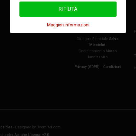
Press e Associazione
Culturale "Nuova Scicli"
RIFIUTA
Direttore Responsabile
Carmelo Riccotti La Rocca
Maggiori informazioni
Direttore
Giuseppe Nativo
Direttore Editoriale
Salvo
Micciché
Coordinamento
Marco
T
Iannizzotto
Privacy (GDPR)
::
Condizioni
I
daiblea
- Designed by JoomlArt.com.
sed under
Apache License v2.0
.