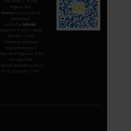
Via Fiume 27, 97100
Ragusa, Italy
Gerenza
- email:
press @
biancavela.it
Hosted by
Splinder
Partita IVA: IT-01011790886
Ondaiblea
(REA RG116746)
Testata giornalistica
registrata presso il
ribunale di Ragusa n. 8 del
18 Luglio 2008
mpresa Editoriale iscritta al
R.O.C. al numero 17697