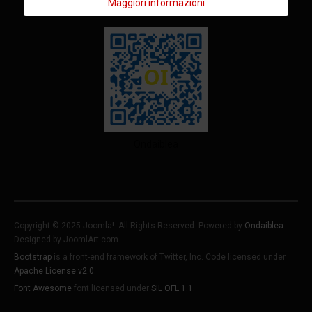
Maggiori informazioni
Ondaiblea
Copyright © 2025 Joomla!. All Rights Reserved. Powered by
Ondaiblea
-
Designed by JoomlArt.com.
Bootstrap
is a front-end framework of Twitter, Inc. Code licensed under
Apache License v2.0
.
Font Awesome
font licensed under
SIL OFL 1.1
.